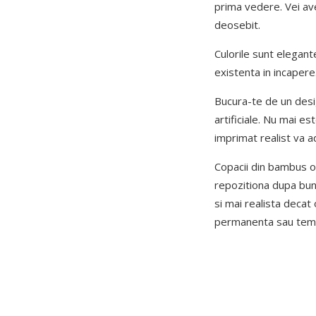
prima vedere. Vei ave
deosebit.
Culorile sunt elegante
existenta in incapere.
Bucura-te de un desig
artificiale. Nu mai e
imprimat realist va a
Copacii din bambus of
repozitiona dupa bun
si mai realista decat
permanenta sau tempo