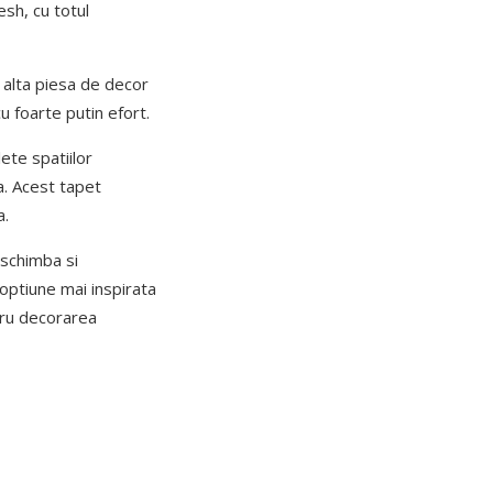
esh, cu totul
e alta piesa de decor
u foarte putin efort.
ete spatiilor
a. Acest tapet
a.
 schimba si
optiune mai inspirata
tru decorarea