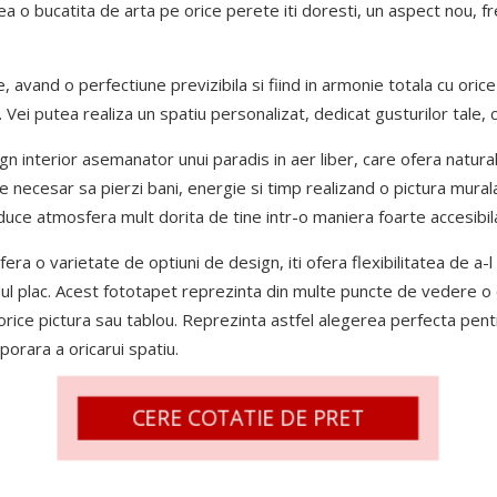
a o bucatita de arta pe orice perete iti doresti, un aspect nou, fr
, avand o perfectiune previzibila si fiind in armonie totala cu oric
 Vei putea realiza un spatiu personalizat, dedicat gusturilor tale, c
n interior asemanator unui paradis in aer liber, care ofera natural
ste necesar sa pierzi bani, energie si timp realizand o pictura mural
duce atmosfera mult dorita de tine intr-o maniera foarte accesibil
era o varietate de optiuni de design, iti ofera flexibilitatea de a-l
ul plac. Acest fototapet reprezinta din multe puncte de vedere o 
 orice pictura sau tablou. Reprezinta astfel alegerea perfecta pen
rara a oricarui spatiu.
CERE COTATIE DE PRET