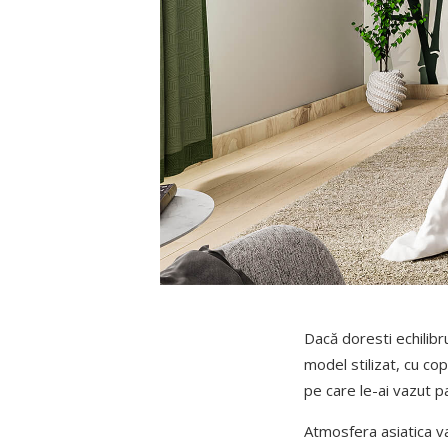
Dacă doresti echilibr
model stilizat, cu c
pe care le-ai vazut 
Atmosfera asiatica va