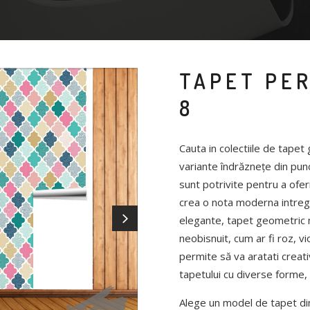
TAPET PE
8
Cauta in colectiile de tape
variante îndrăznețe din pun
sunt potrivite pentru a ofer
crea o nota moderna intregul
elegante, tapet geometric m
neobisnuit, cum ar fi roz, 
permite să va aratati creati
tapetului cu diverse forme, c
Alege un model de tapet din 