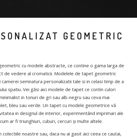
RSONALIZAT GEOMETRIC
t geometric cu modele abstracte, ce contine o gama larga de
ct de vedere al cromaticii. Modelele de tapet geometric
i camerei semnatura personalizatii tale si in celasi timp de a
ui spatiu. Vei găsi aici modele de tapet ce contin culori
inimalist in tonuri de gri sau alb-negru sau ceva mai
violet, bleu sau verde. Un tapet cu modele geometrice vă
vitatea in designul de interior, experimentând imprimari ale
um ar fi triunghiuri, cuburi, cercuri și multe altele.
colectiile noastre sau, daca nu ai gasit aici ceea ce cautai,